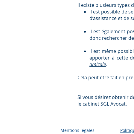
Il existe plusieurs types d
Il est possible de s
d’assistance et de 
Il est également po
donc rechercher des
Il est même possibl
apporter à cette d
amicale
.
​Cela peut être fait en pr
Si vous désirez obtenir d
le cabinet SGL Avocat.
Mentions légales
Politi