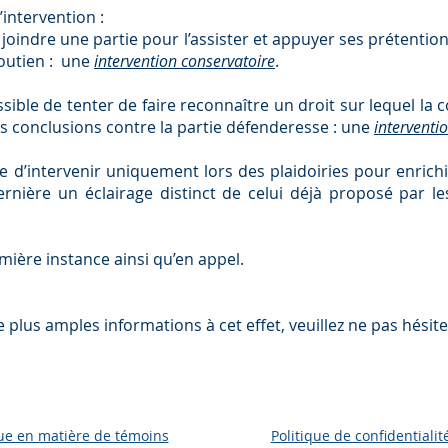
’intervention :
e joindre une partie pour l’assister et appuyer ses prétentio
soutien : une
intervention conservatoire
.
ssible de tenter de faire reconnaître un droit sur lequel la 
 conclusions contre la partie défenderesse : une
interventi
e d’intervenir uniquement lors des plaidoiries pour enrichir
ernière un éclairage distinct de celui déjà proposé par l
emière instance ainsi qu’en appel.
e plus amples informations à cet effet, veuillez ne pas hésit
que en matière de témoins
Politique de confidentialit